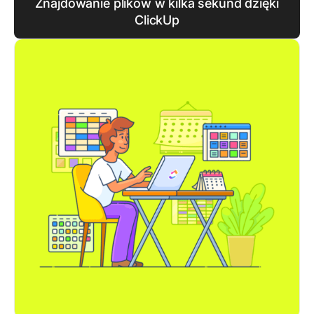
Znajdowanie plików w kilka sekund dzięki
ClickUp