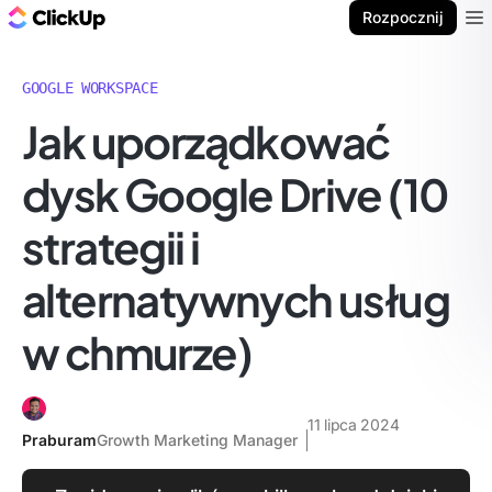
ClickUp Blog
Rozpocznij
Ope
GOOGLE WORKSPACE
Jak uporządkować
dysk Google Drive (10
strategii i
alternatywnych usług
w chmurze)
11 lipca 2024
Praburam
Growth Marketing Manager