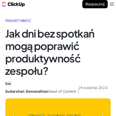
ClickUp Blog
Rozpocznij
Ope
PRODUKTYWNOŚĆ
Jak dni bez spotkań
mogą poprawić
produktywność
zespołu?
26 kwietnia 2024
Sudarshan Somanathan
Head of Content