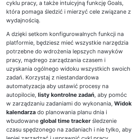
cyklu pracy, a także intuicyjną funkcję Goals,
która pomaga śledzić i mierzyć cele związane z
wydajnością.
A dzięki setkom
konfigurowalnych funkcji
na
platformie, będziesz mieć wszystkie narzędzia
potrzebne do wdrożenia lepszych nawyków
pracy, mądrego zarządzania czasem i
uzyskania ogólnego widoku wszystkich swoich
zadań. Korzystaj z
niestandardowa
automatyzacja
aby ustawić procesy na
autopilocie,
listy kontrolne zadań
, aby pomóc
w zarządzaniu zadaniami do wykonania,
Widok
kalendarza
do planowania planu dnia i
wbudowane
global time tracker
śledzenie
czasu spędzonego na zadaniach i nie tylko, aby
lepiej zarządzać i usprawnić cykl pracy.