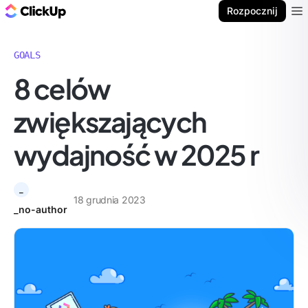
ClickUp Blog
Rozpocznij
Ope
GOALS
8 celów
zwiększających
wydajność w 2025 r
_
18 grudnia 2023
_no-author