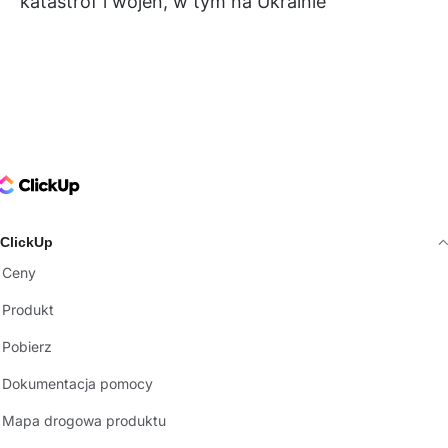
katastrof i wojen, w tym na Ukrainie
ClickUp Logo
ClickUp
Ceny
Produkt
Pobierz
Dokumentacja pomocy
Mapa drogowa produktu