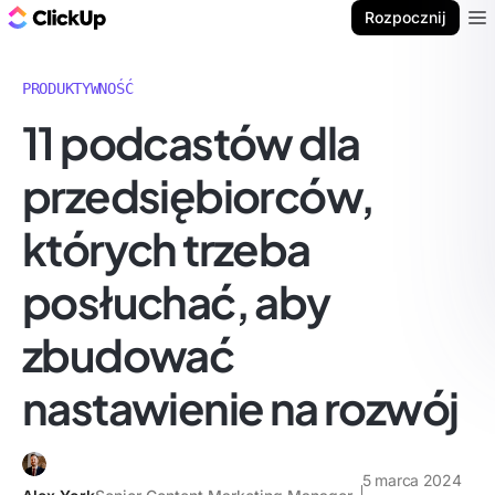
ClickUp Blog
Rozpocznij
Ope
PRODUKTYWNOŚĆ
11 podcastów dla
przedsiębiorców,
których trzeba
posłuchać, aby
zbudować
nastawienie na rozwój
5 marca 2024