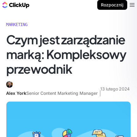
ClickUp Blog
Rozpocznij
Ope
MARKETING
Czym jest zarządzanie
marką: Kompleksowy
przewodnik
13 lutego 2024
Alex York
Senior Content Marketing Manager