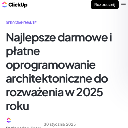
ClickUp Blog
Rozpocznij
Ope
OPROGRAMOWANIE
Najlepsze darmowe i
płatne
oprogramowanie
architektoniczne do
rozważenia w 2025
roku
30 stycznia 2025