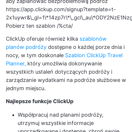
aby zaplanować bezproblemową podróż
https://app.clickup.com/signup?template=t-
2x1uywr&\_gl=1\*14zp7r\*\_gcl\_au\*ODY2NzE1
Pobierz ten szablon /%cta/
ClickUp oferuje również kilka
szablonów
planów podróży
dostępne o każdej porze dnia i
nocy, w tym doskonałe
Szablon ClickUp Travel
Planner,
który umożliwia dokonywanie
wszystkich ustaleń dotyczących podróży i
zarządzanie wydatkami na podróże służbowe w
jednym miejscu.
Najlepsze funkcje ClickUp
Współpracuj nad planami podróży,
utrzymuj wszystkie informacje
uporządkowane i dostępne, chroń swoje