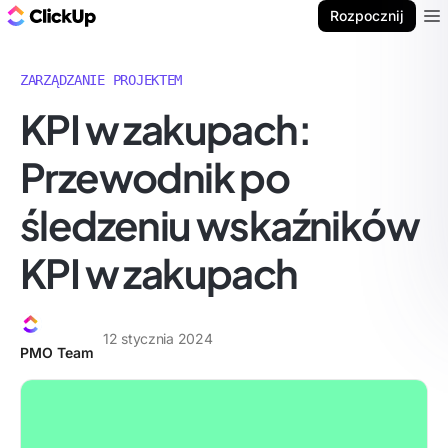
ClickUp Blog
Rozpocznij
Ope
ZARZĄDZANIE PROJEKTEM
KPI w zakupach:
Przewodnik po
śledzeniu wskaźników
KPI w zakupach
12 stycznia 2024
PMO Team