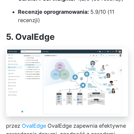
Recenzje oprogramowania:
5.9/10 (11
recenzji)
5. OvalEdge
przez
OvalEdge
OvalEdge zapewnia efektywne