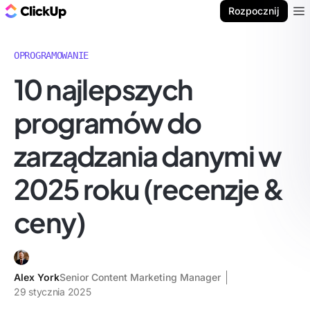
ClickUp Blog
Rozpocznij
Ope
OPROGRAMOWANIE
10 najlepszych
programów do
zarządzania danymi w
2025 roku (recenzje &
ceny)
Alex York
Senior Content Marketing Manager
29 stycznia 2025