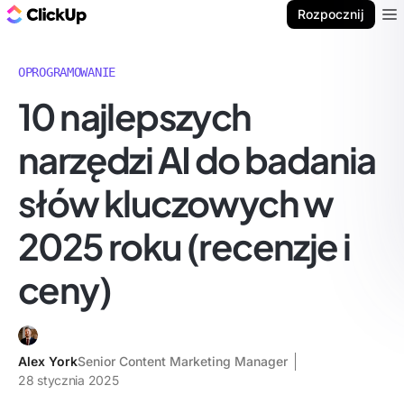
ClickUp Blog
Rozpocznij
Ope
OPROGRAMOWANIE
10 najlepszych
narzędzi AI do badania
słów kluczowych w
2025 roku (recenzje i
ceny)
Alex York
Senior Content Marketing Manager
28 stycznia 2025