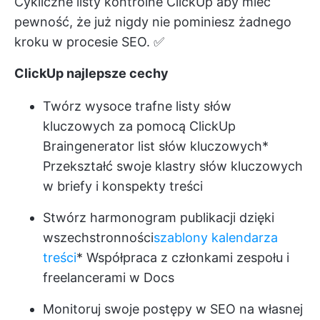
Cykliczne listy kontrolne ClickUp
aby mieć
pewność, że już nigdy nie pominiesz żadnego
kroku w procesie SEO. ✅
ClickUp najlepsze cechy
Twórz wysoce trafne listy słów
kluczowych za pomocą ClickUp
Brain
generator list słów kluczowych
*
Przekształć swoje klastry słów kluczowych
w briefy i konspekty treści
Stwórz harmonogram publikacji dzięki
wszechstronności
szablony kalendarza
treści
* Współpraca z członkami zespołu i
freelancerami w Docs
Monitoruj swoje postępy w SEO na własnej