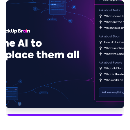
Zacznij używać ClickUp Brain