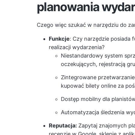
planowania wyda
Czego więc szukać w narzędziu do z
Funkcje
: Czy narzędzie posiada f
realizacji wydarzenia?
Niestandardowy system sprzed
oczekujących, rejestracją gru
Zintegrowane przetwarzanie 
kupować bilety online za po
Dostęp mobilny dla planistó
Automatyzacja śledzenia wy
Reputacja:
Zapytaj znajomych pla
recenzje w Google, sklepie z aplik