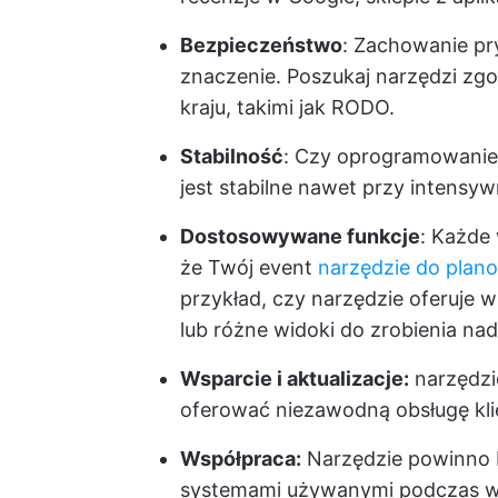
Bezpieczeństwo
: Zachowanie p
znaczenie. Poszukaj narzędzi zg
kraju, takimi jak RODO.
Stabilność
: Czy oprogramowanie
jest stabilne nawet przy intens
Dostosowywane funkcje
: Każde 
że Twój event
narzędzie do plan
przykład, czy narzędzie oferuje
lub różne widoki do zrobienia n
Wsparcie i aktualizacje:
narzędzi
oferować niezawodną obsługę klie
Współpraca:
Narzędzie powinno b
systemami używanymi podczas wyd