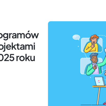
programów
ojektami
025 roku