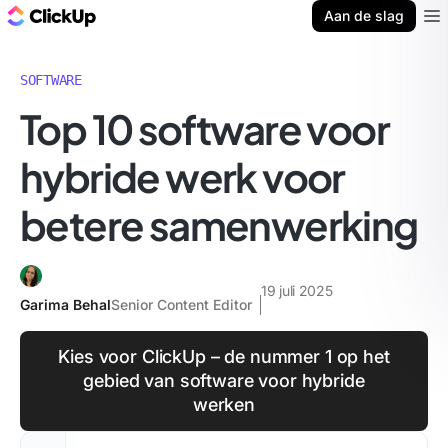
ClickUp Blog
Aan de slag
Ope
SOFTWARE
Top 10 software voor
hybride werk voor
betere samenwerking
19 juli 2025
Garima Behal
Senior Content Editor
Kies voor ClickUp – de nummer 1 op het
gebied van software voor hybride
werken