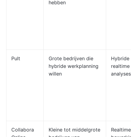
hebben
Pult
Grote bedrijven die
Hybride ro
hybride werkplanning
realtime bu
willen
analyses e
Collabora
Kleine tot middelgrote
Realtime g