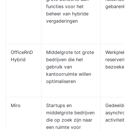
functies voor het
gebarenhe
beheer van hybride
vergaderingen
OfficeRnD
Middelgrote tot grote
Werkplekan
Hybrid
bedrijven die het
reservering
gebruik van
bezoekersr
kantoorruimte willen
optimaliseren
Miro
Startups en
Gedeelde b
middelgrote bedrijven
asynchron
die op zoek zijn naar
activiteite
een ruimte voor