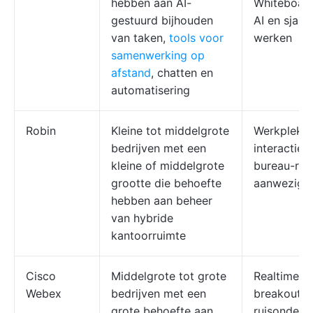
hebben aan AI-
Whiteboard
gestuurd bijhouden
AI en sjab
van taken,
tools voor
werken
samenwerking op
afstand
, chatten en
automatisering
Robin
Kleine tot middelgrote
Werkplekan
bedrijven met een
interactiev
kleine of middelgrote
bureau-res
grootte die behoefte
aanwezighe
hebben aan beheer
van hybride
kantoorruimte
Cisco
Middelgrote tot grote
Realtime ve
Webex
bedrijven met een
breakoutr
grote behoefte aan
ruisonderd