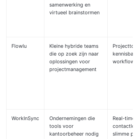
samenwerking en
virtueel brainstormen
Flowlu
Kleine hybride teams
Projecttool
die op zoek zijn naar
kennisbank
oplossingen voor
workflowau
projectmanagement
WorkInSync
Ondernemingen die
Real-time 
tools voor
contactloo
kantoorbeheer nodig
slimme pla