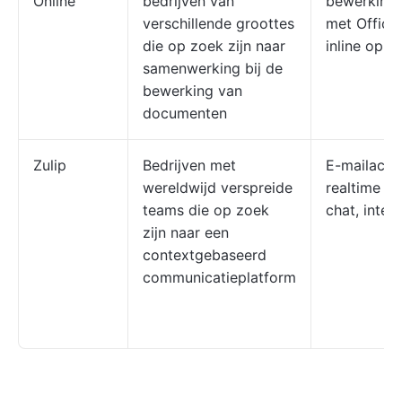
Online
bedrijven van
bewerking, 
verschillende groottes
met Office
die op zoek zijn naar
inline opm
samenwerking bij de
bewerking van
documenten
Zulip
Bedrijven met
E-mailachti
wereldwijd verspreide
realtime e
teams die op zoek
chat, integ
zijn naar een
contextgebaseerd
communicatieplatform