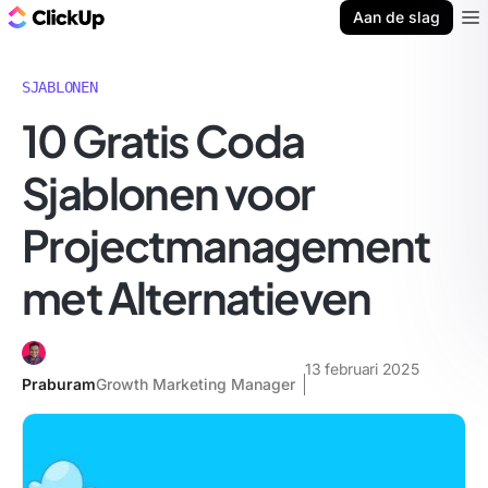
ClickUp Blog
Aan de slag
Ope
SJABLONEN
10 Gratis Coda
Sjablonen voor
Projectmanagement
met Alternatieven
13 februari 2025
Praburam
Growth Marketing Manager