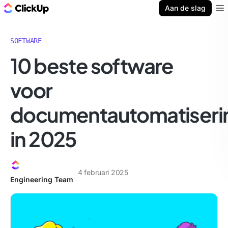
ClickUp Blog
Aan de slag
Ope
SOFTWARE
10 beste software
voor
documentautomatiseri
in 2025
4 februari 2025
Engineering Team