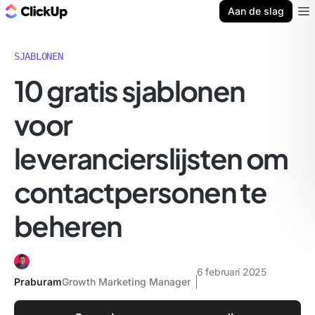
ClickUp Blog
Aan de slag
Ope
SJABLONEN
10 gratis sjablonen
voor
leverancierslijsten om
contactpersonen te
beheren
6 februari 2025
Praburam
Growth Marketing Manager