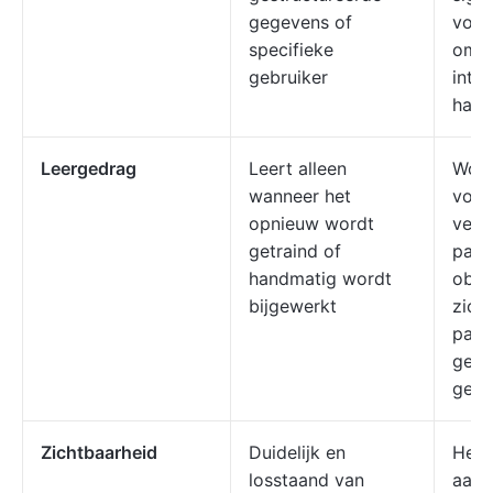
gegevens of
voor
specifieke
omg
gebruiker
intel
hand
Leergedrag
Leert alleen
Word
wanneer het
voor
opnieuw wordt
verb
getraind of
patr
handmatig wordt
obse
bijgewerkt
zich
pass
gedr
gebr
Zichtbaarheid
Duidelijk en
Het 
losstaand van
aan 