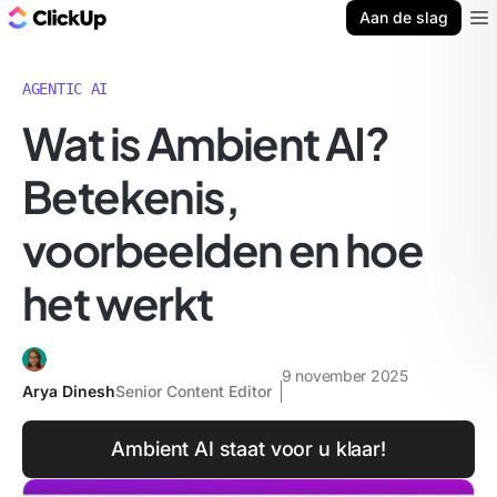
ClickUp Blog
Aan de slag
Ope
AGENTIC AI
Wat is Ambient AI?
Betekenis,
voorbeelden en hoe
het werkt
9 november 2025
Arya Dinesh
Senior Content Editor
Ambient AI staat voor u klaar!