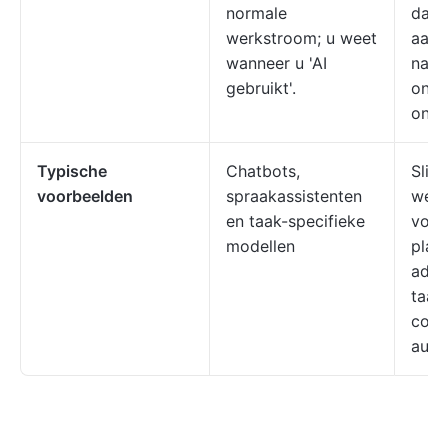
normale
dage
werkstroom; u weet
aan 
wanneer u 'AI
naad
gebruikt'.
onzi
onde
Typische
Chatbots,
Slim
voorbeelden
spraakassistenten
werk
en taak-specifieke
voor
modellen
plan
adap
taak
cont
auto