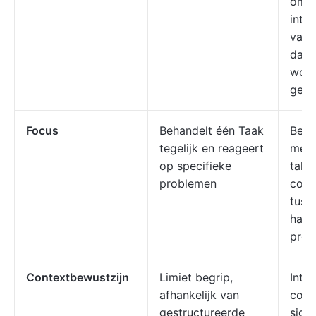
omge
inten
vaak
dat 
word
gevr
Focus
Behandelt één Taak
Behe
tegelijk en reageert
meer
op specifieke
take
problemen
coör
tuss
hand
proa
Contextbewustzijn
Limiet begrip,
Inter
afhankelijk van
cont
gestructureerde
signa