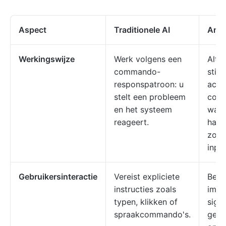
Aspect
Traditionele AI
Ambi
Werkingswijze
Werk volgens een
Altij
commando-
stil 
responspatroon: u
acht
stelt een probleem
cont
en het systeem
waar
reageert.
hand
zond
input
Gebruikersinteractie
Vereist expliciete
Begri
instructies zoals
impli
typen, klikken of
signa
spraakcommando's.
gedr