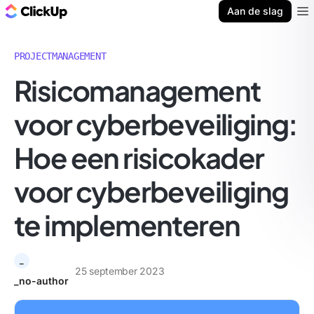
ClickUp Blog
Aan de slag
Ope
PROJECTMANAGEMENT
Risicomanagement
voor cyberbeveiliging:
Hoe een risicokader
voor cyberbeveiliging
te implementeren
_
25 september 2023
_no-author