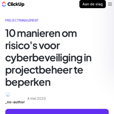
ClickUp Blog
Aan de slag
Ope
PROJECTMANAGEMENT
10 manieren om
risico's voor
cyberbeveiliging in
projectbeheer te
beperken
_
4 mei 2023
_no-author