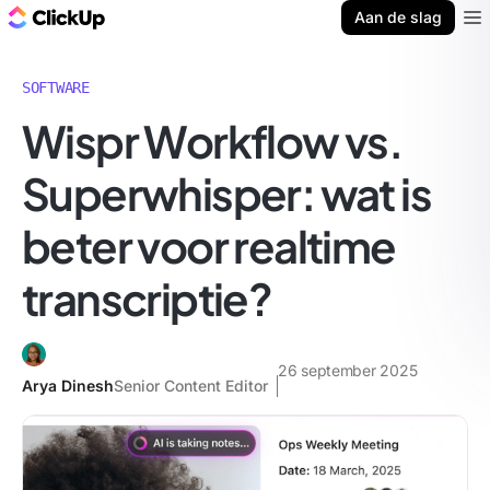
ClickUp Blog
Aan de slag
Ope
SOFTWARE
Wispr Workflow vs.
Superwhisper: wat is
beter voor realtime
transcriptie?
26 september 2025
Arya Dinesh
Senior Content Editor