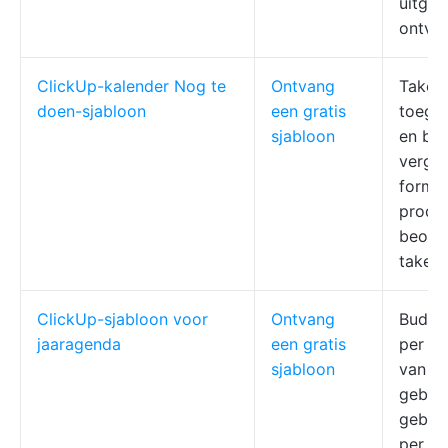
uitgav
ontva
ClickUp-kalender Nog te
Ontvang
Taken
doen-sjabloon
een gratis
toege
sjabloon
en bes
verga
formul
produc
beoor
taken
ClickUp-sjabloon voor
Ontvang
Budge
jaaragenda
een gratis
per ta
sjabloon
van he
gebeu
gebeu
per kw