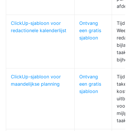
afdel
ClickUp-sjabloon voor
Ontvang
Tijdsr
redactionele kalenderlijst
een gratis
Weerg
sjabloon
redact
bijlag
taakka
bijho
ClickUp-sjabloon voor
Ontvang
Tijdsr
maandelijkse planning
een gratis
taken,
sjabloon
kosten
uitbet
voort
mijlpa
taakaf