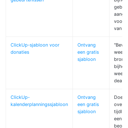
gebeur
aange
voor h
van cr
ClickUp-sjabloon voor
Ontvang
"Bevei
donaties
een gratis
weerga
sjabloon
bron, 
bijhou
weerg
deadli
ClickUp-
Ontvang
Doelen
kalenderplanningssjabloon
een gratis
overzi
sjabloon
tijdli
een to
beoord