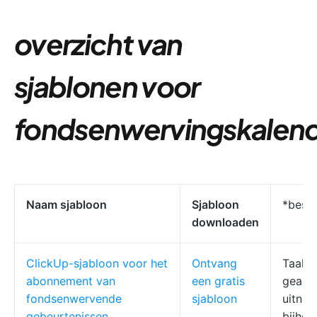
overzicht van
sjablonen voor
fondsenwervingskalen
Naam sjabloon
Sjabloon
*beste
downloaden
ClickUp-sjabloon voor het
Ontvang
Taakaf
abonnement van
een gratis
geaut
fondsenwervende
sjabloon
uitnod
gebeurtenissen
bijhou