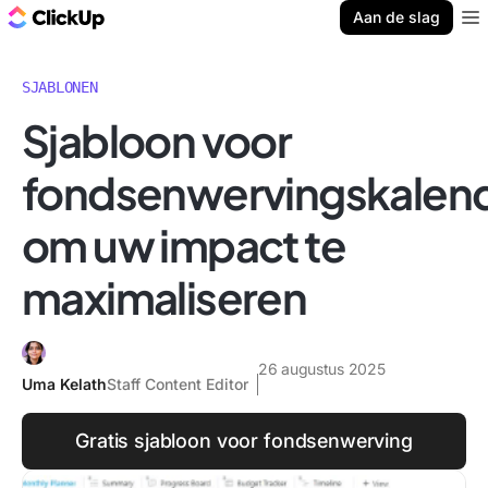
ClickUp Blog
Aan de slag
Ope
SJABLONEN
Sjabloon voor
fondsenwervingskalen
om uw impact te
maximaliseren
26 augustus 2025
Uma Kelath
Staff Content Editor
Gratis sjabloon voor fondsenwerving