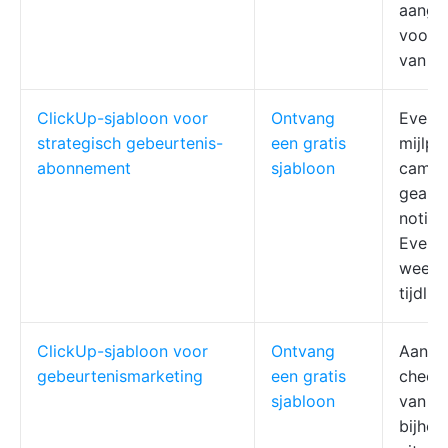
aange
voor h
van ad
ClickUp-sjabloon voor
Ontvang
Evene
strategisch gebeurtenis-
een gratis
mijlpa
abonnement
sjabloon
campa
geaut
notific
Evene
weerg
tijdlij
ClickUp-sjabloon voor
Ontvang
Aange
gebeurtenismarketing
een gratis
checkl
sjabloon
van be
bijhou