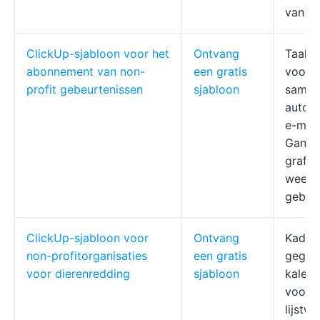
van pr
ClickUp-sjabloon voor het
Ontvang
Taakto
abonnement van non-
een gratis
voortg
profit gebeurtenissen
sjabloon
samen
automa
e-mai
Gantt-
grafi
weerg
gebeu
ClickUp-sjabloon voor
Ontvang
Kader
non-profitorganisaties
een gratis
gegeve
voor dierenredding
sjabloon
kalen
voor d
lijstw