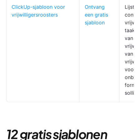
ClickUp-sjabloon voor
Ontvang
Lijst 
vrijwilligersroosters
een gratis
conta
sjabloon
vrijwil
taakve
van v
vrijwi
van
vrijwi
voor e
onboa
formul
sollici
12 gratis sjablonen