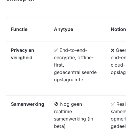
Functie
Anytype
Notion
Privacy en
✅ End-to-end-
❌ Geen e
veiligheid
encryptie, offline-
end-encry
first,
cloud-
gedecentraliseerde
opslagru
opslagruimte
Samenwerking
🚫 Nog geen
✅ Real-t
realtime
samenwer
samenwerking (in
opmerkin
bèta)
gedeelde