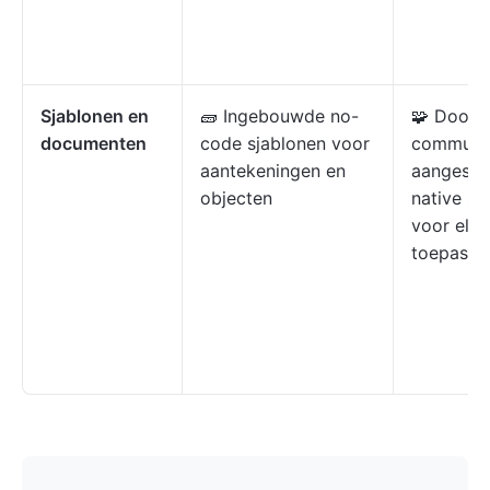
Sjablonen en
🧱 Ingebouwde no-
🧩 Door 
documenten
code sjablonen voor
communi
aantekeningen en
aangestu
objecten
native sj
voor elke
toepassi