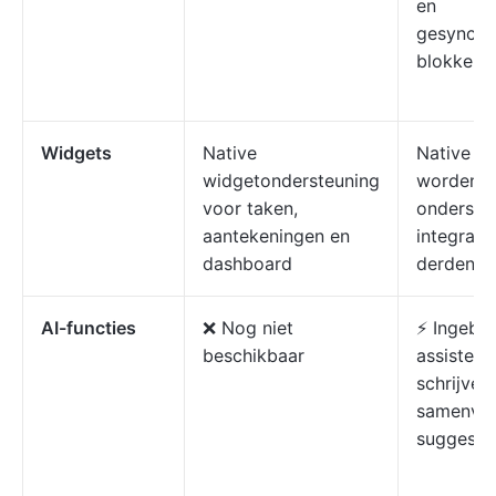
en
gesynchr
blokken
Widgets
Native
Native w
widgetondersteuning
worden n
voor taken,
onderste
aantekeningen en
integrati
dashboard
derden ve
AI-functies
❌ Nog niet
⚡ Ingebo
beschikbaar
assistent
schrijven,
samenvat
suggesti