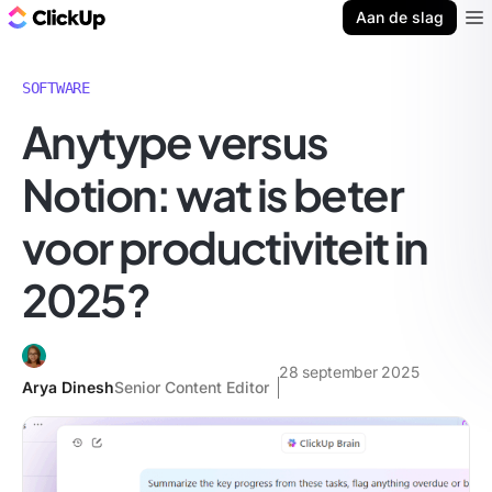
ClickUp Blog
Aan de slag
Ope
SOFTWARE
Anytype versus
Notion: wat is beter
voor productiviteit in
2025?
28 september 2025
Arya Dinesh
Senior Content Editor