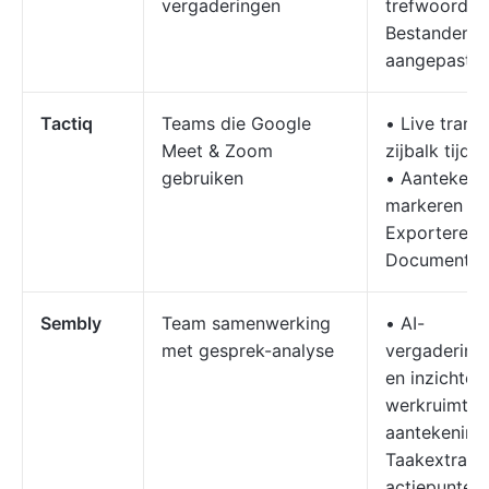
vergaderingen
trefwoordde
Bestanden u
aangepaste
Tactiq
Teams die Google
• Live transc
Meet & Zoom
zijbalk tijd
gebruiken
• Aantekeni
markeren en
Exporteren 
Documenten
Sembly
Team samenwerking
• AI-
met gesprek-analyse
vergadering
en inzichten
werkruimten
aantekening
Taakextracti
actiepunten