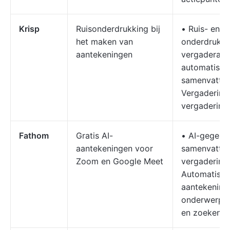
Krisp
Ruisonderdrukking bij
• Ruis- en e
het maken van
onderdrukki
aantekeningen
vergaderass
automatisch
samenvattin
Vergaderings
vergadering
Fathom
Gratis AI-
• AI-gegene
aantekeningen voor
samenvattin
Zoom en Google Meet
vergadering
Automatisc
aantekening
onderwerp •
en zoeken in