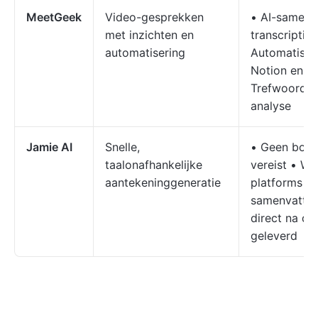
MeetGeek
Video-gesprekken
• AI-samenv
met inzichten en
transcripti
automatisering
Automatisch
Notion en H
Trefwoordbi
analyse
Jamie AI
Snelle,
• Geen bot-
taalonafhankelijke
vereist • We
aantekeninggeneratie
platforms • 
samenvatti
direct na de
geleverd