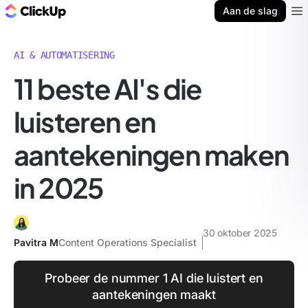
ClickUp Blog
Aan de slag
Ope
AI & AUTOMATISERING
11 beste AI's die
luisteren en
aantekeningen maken
in 2025
30 oktober 2025
Pavitra M
Content Operations Specialist
Probeer de nummer 1 AI die luistert en
aantekeningen maakt