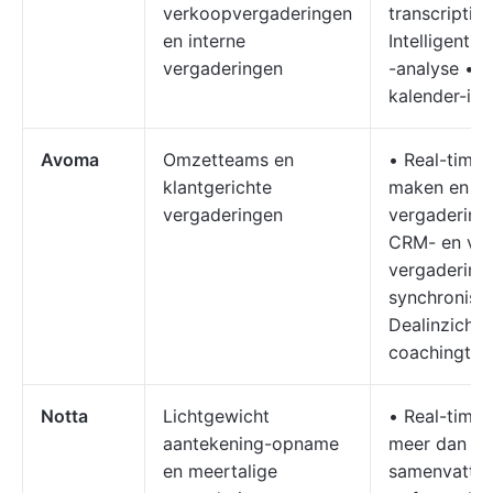
verkoopvergaderingen
transcriptie
en interne
Intelligenti
vergaderingen
-analyse • 
kalender-int
Avoma
Omzetteams en
• Real-time
klantgerichte
maken en
vergaderingen
vergaderingi
CRM- en vid
vergadering
synchronise
Dealinzichte
coachingtoo
Notta
Lichtgewicht
• Real-time t
aantekening-opname
meer dan 100
en meertalige
samenvattin