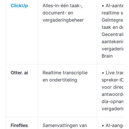
ClickUp
Alles-in-één taak-,
• AI-aantek
document- en
realtime sa
vergaderingbeheer
Geïntegreer
taak en doc
Gecentralis
aantekening
vergadering
Brain
Otter. ai
Realtime transcriptie
• Live trans
en ondertiteling
spreker-ID •
voor directe
antwoorden 
dia-opname 
vergadering
Fireflies
Samenvattingen van
• AI-aanged