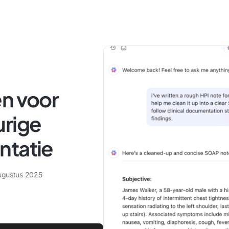
en voor
urige
ntatie
ugustus 2025