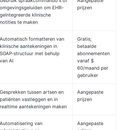
Gebruik spraakcommando's of
Aangepaste
omgevingsgeluiden om EHR-
prijzen
geïntegreerde klinische
notities te maken
Automatisch formatteren van
Gratis;
klinische aantekeningen in
betaalde
SOAP-structuur met behulp
abonnementen
van AI
vanaf $
60/maand per
gebruiker
Gesprekken tussen artsen en
Aangepaste
patiënten vastleggen en in
prijzen
realtime aantekeningen maken
Automatisering van
Aangepaste