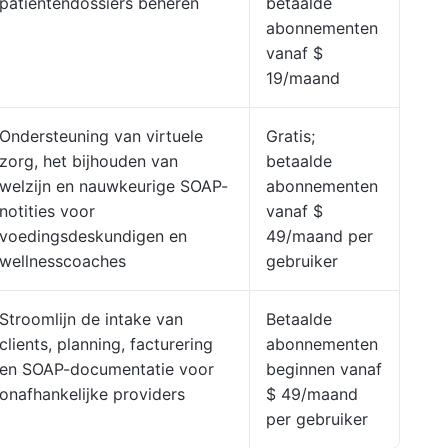
patiëntendossiers beheren
betaalde
abonnementen
vanaf $
19/maand
Ondersteuning van virtuele
Gratis;
zorg, het bijhouden van
betaalde
welzijn en nauwkeurige SOAP-
abonnementen
notities voor
vanaf $
voedingsdeskundigen en
49/maand per
wellnesscoaches
gebruiker
Stroomlijn de intake van
Betaalde
clients, planning, facturering
abonnementen
en SOAP-documentatie voor
beginnen vanaf
onafhankelijke providers
$ 49/maand
per gebruiker