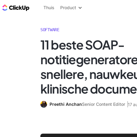
ClickUp Blog
Thuis
Product
SOFTWARE
11 beste SOAP-
notitiegenerator
snellere, nauwke
klinische docume
Preethi Anchan
Senior Content Editor
17 a