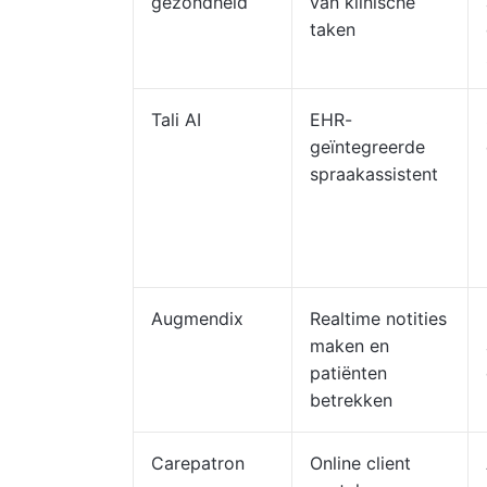
gezondheid
van klinische
taken
Tali AI
EHR-
geïntegreerde
spraakassistent
Augmendix
Realtime notities
maken en
patiënten
betrekken
Carepatron
Online client