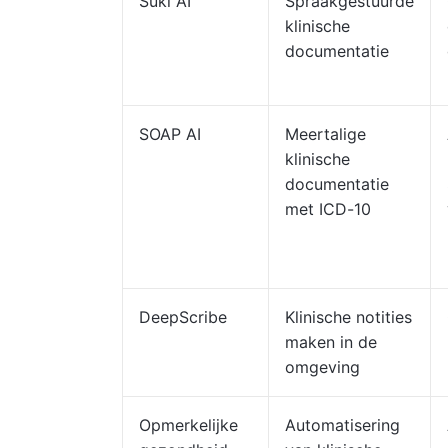
Suki AI
Spraakgestuurde
klinische
documentatie
SOAP AI
Meertalige
klinische
documentatie
met ICD-10
DeepScribe
Klinische notities
maken in de
omgeving
Opmerkelijke
Automatisering