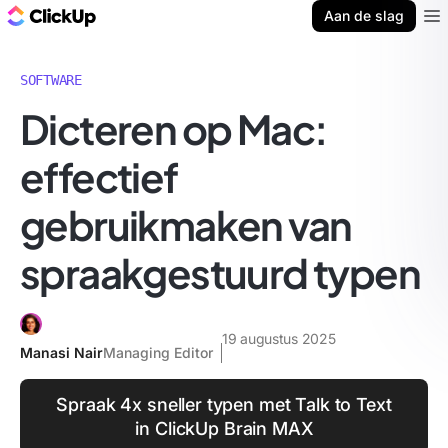
ClickUp Blog
Aan de slag
Ope
SOFTWARE
Dicteren op Mac:
effectief
gebruikmaken van
spraakgestuurd typen
19 augustus 2025
Manasi Nair
Managing Editor
Spraak 4x sneller typen met Talk to Text
in ClickUp Brain MAX