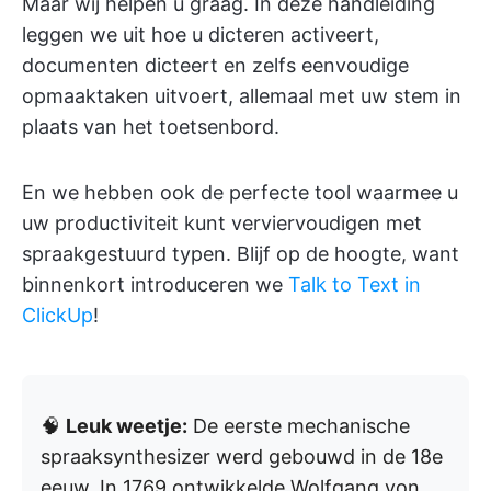
Maar wij helpen u graag. In deze handleiding
leggen we uit hoe u dicteren activeert,
documenten dicteert en zelfs eenvoudige
opmaaktaken uitvoert, allemaal met uw stem in
plaats van het toetsenbord.
En we hebben ook de perfecte tool waarmee u
uw productiviteit kunt verviervoudigen met
spraakgestuurd typen. Blijf op de hoogte, want
binnenkort introduceren we
Talk to Text in
ClickUp
!
🧠
Leuk weetje:
De eerste mechanische
spraaksynthesizer werd gebouwd in de 18e
eeuw. In 1769 ontwikkelde Wolfgang von