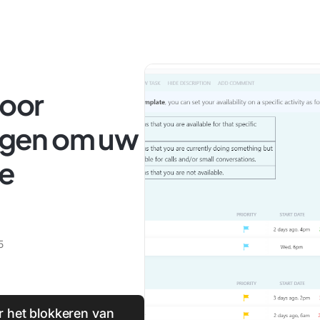
voor
ingen om uw
te
5
r het blokkeren van