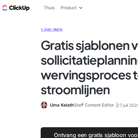
ClickUp Blog
Thuis
Product
SJABLONEN
Gratis sjablonen 
sollicitatieplann
wervingsproces 
stroomlijnen
Uma Kelath
Staff Content Editor
27 juli 202
Ontvang een gratis sjabloon voo