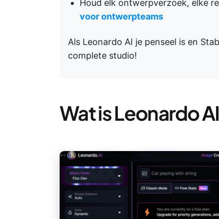
Houd elk ontwerpverzoek, elke re
voor ontwerpteams
Als Leonardo AI je penseel is en Stab
complete studio!
Wat is Leonardo A