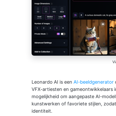
V
Leonardo AI is een
AI-beeldgenerator
d
VFX-artiesten en gameontwikkelaars in
mogelijkheid om aangepaste AI-modelle
kunstwerken of favoriete stijlen, zodat 
identiteit.