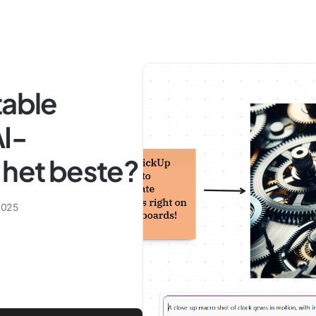
table
AI-
 het beste?
2025