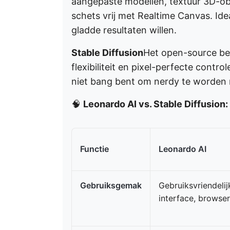
aangepaste modellen, textuur 3D-ob
schets vrij met Realtime Canvas. Id
gladde resultaten willen.
Stable Diffusion
Het open-source be
flexibiliteit en pixel-perfecte controle
niet bang bent om nerdy te worden 
🧠
Leonardo AI vs. Stable Diffusion
Functie
Leonardo AI
Gebruiksgemak
Gebruiksvriendelij
interface, browse