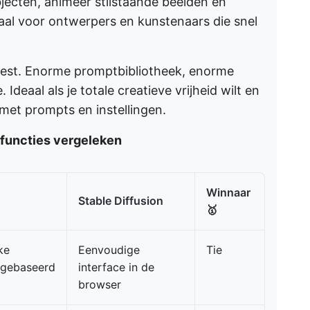
jecten, animeer stilstaande beelden en
eaal voor ontwerpers en kunstenaars die snel
est. Enorme promptbibliotheek, enorme
. Ideaal als je totale creatieve vrijheid wilt en
met prompts en instellingen.
: functies vergeleken
Winnaar
Stable Diffusion
🥇
ke
Eenvoudige
Tie
rgebaseerd
interface in de
browser