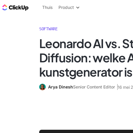
ClickUp Blog
Thuis
Product
SOFTWARE
Leonardo AI vs. S
Diffusion: welke 
kunstgenerator is
Arya Dinesh
Senior Content Editor
16 mei 