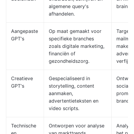
algemene query's
brainst
afhandelen.
Aangepaste
Op maat gemaakt voor
Targeti
GPT's
specifieke branches
mailma
zoals digitale marketing,
maken 
financiën of
adverte
gezondheidszorg.
verfijne
Creatieve
Gespecialiseerd in
Ontwikk
GPT's
storytelling, content
social 
aanmaken,
promoti
advertentieteksten en
brandin
video scripts.
Technische
Ontworpen voor analyse
Analyse
en
van markttrends,
het pub