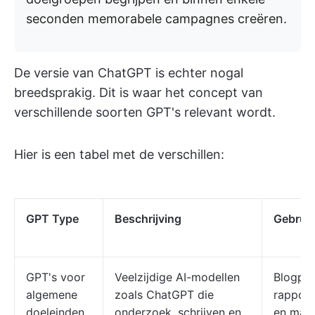
seconden memorabele campagnes creëren.
De versie van ChatGPT is echter nogal
breedsprakig. Dit is waar het concept van
verschillende soorten GPT's relevant wordt.
Hier is een tabel met de verschillen:
GPT Type
Beschrijving
Gebruik
GPT's voor
Veelzijdige AI-modellen
Blogpos
algemene
zoals ChatGPT die
rappor
doeleinden
onderzoek, schrijven en
en mark