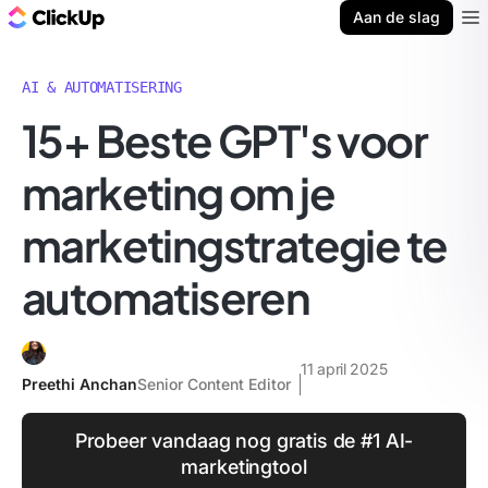
ClickUp Blog
Aan de slag
Ope
AI & AUTOMATISERING
15+ Beste GPT's voor
marketing om je
marketingstrategie te
automatiseren
11 april 2025
Preethi Anchan
Senior Content Editor
Probeer vandaag nog gratis de #1 AI-
marketingtool