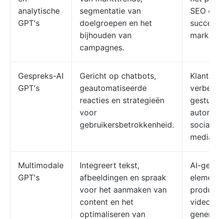
analytische
segmentatie van
SEO en 
GPT's
doelgroepen en het
succes 
bijhouden van
market
campagnes.
Gespreks-AI
Gericht op chatbots,
Klanten
GPT's
geautomatiseerde
verbete
reacties en strategieën
gestuur
voor
automat
gebruikersbetrokkenheid.
sociale
mediast
Multimodale
Integreert tekst,
AI-gest
GPT's
afbeeldingen en spraak
element
voor het aanmaken van
product
content en het
videoad
optimaliseren van
generer