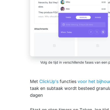
Volg de tijd in verschillende fases van een 
Met
ClickUp's
functies
voor het bijhou
taak en subtaak wordt besteed granula
dagen
Start en stop timers op Taken, log tij