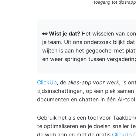
toegang tot tijdsrap
👀 Wist je dat?
Het wisselen van conte
je team. Uit ons onderzoek blijkt da
wijten is aan het gegoochel met pla
en weer springen tussen vergaderin
ClickUp
, de
alles-app voor werk,
is on
tijdsinschattingen, op één plek samen 
documenten en chatten in één AI-tool
Gebruik het als een tool voor Taakbe
te optimaliseren en je doelen sneller te
de web app en met de gratis
ClickUp 