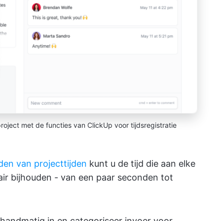
project met de functies van ClickUp voor tijdsregistratie
den van projecttijden
kunt u de tijd die aan elke
ir bijhouden - van een paar seconden tot
d handmatig in en categoriseer invoer voor