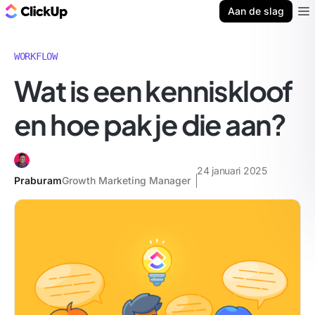
ClickUp Blog
Aan de slag
Ope
WORKFLOW
Wat is een kenniskloof
en hoe pak je die aan?
24 januari 2025
Praburam
Growth Marketing Manager