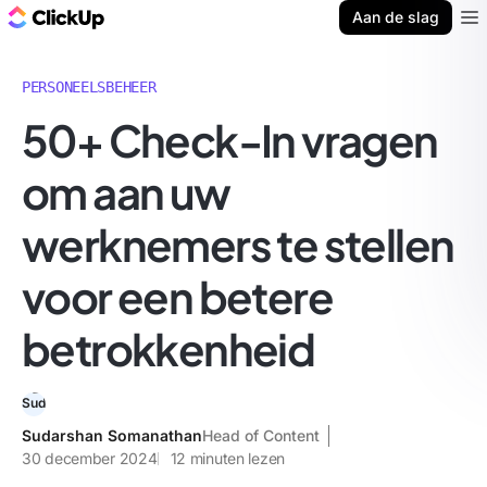
ClickUp Blog
Aan de slag
Ope
PERSONEELSBEHEER
50+ Check-In vragen
om aan uw
werknemers te stellen
voor een betere
betrokkenheid
Sudarshan Somanathan
Head of Content
30 december 2024
12
minuten lezen