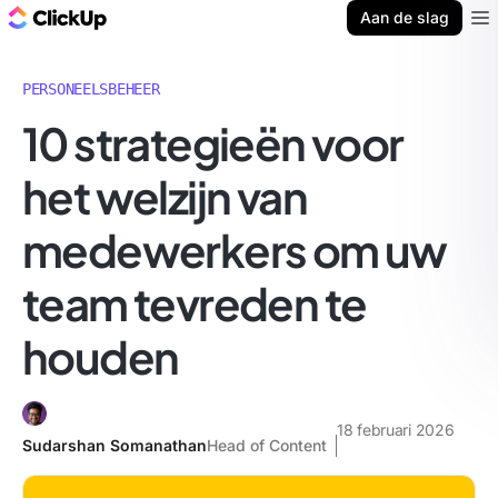
ClickUp Blog
Aan de slag
Ope
PERSONEELSBEHEER
10 strategieën voor
het welzijn van
medewerkers om uw
team tevreden te
houden
18 februari 2026
Sudarshan Somanathan
Head of Content