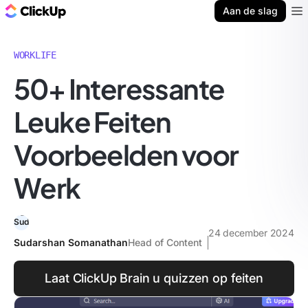
ClickUp Blog
Aan de slag
Ope
WORKLIFE
50+ Interessante
Leuke Feiten
Voorbeelden voor
Werk
24 december 2024
Sudarshan Somanathan
Head of Content
Laat ClickUp Brain u quizzen op feiten