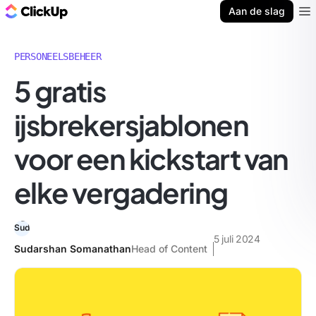
ClickUp Blog
Aan de slag
Ope
PERSONEELSBEHEER
5 gratis
ijsbrekersjablonen
voor een kickstart van
elke vergadering
5 juli 2024
Sudarshan Somanathan
Head of Content