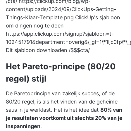
/cta/
https://clickup.com/blog/wp-
content/uploads/2024/09/ClickUps-Getting-
Things-Klaar-Template.png
ClickUp's sjabloon
om dingen nog te doen
https://app.clickup.com/signup?sjabloon=t-
102451791&department=overig&\_gl=1\*1lj
Dit sjabloon downloaden /$$$cta/
Het Pareto-principe (80/20
regel) stijl
De
Paretoprincipe
van zakelijk succes, of de
80/20 regel, is als het vinden van de geheime
saus in je werklast. Het is het idee dat
80% van
je resultaten voortkomt uit slechts 20% van je
inspanningen
.