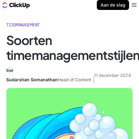
ClickUp Blog
Aan de slag
Ope
TIJDMANAGEMENT
Soorten
timemanagementstijle
11 december 2024
Sudarshan Somanathan
Head of Content