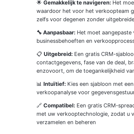
🌟
Gemakkelijk te navigeren:
Het moet 
waardoor het voor het verkoopteam g
zelfs voor degenen zonder uitgebreid
🔧 Aanpasbaar:
Het moet aangepaste 
businessbehoeften en verkoopprocess
📋
Uitgebreid:
Een gratis CRM-sjabloon
contactgegevens, fase van de deal, b
enzovoort, om de toegankelijkheid va
📊
Intuïtief:
Kies een sjabloon met een
verkoopanalyse voor gegevensgestuur
🔗
Compatibel:
Een gratis CRM-spread
met uw verkooptechnologie, zodat u 
verzamelen en beheren