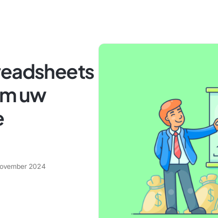
readsheets
om uw
e
november 2024