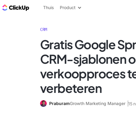
ClickUp Blog
Thuis
Product
CRM
Gratis Google Sp
CRM-sjablonen 
verkoopproces t
verbeteren
Praburam
Growth Marketing Manager
15 