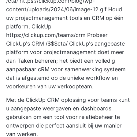
/cta/
https://clickup.com/blog/wp-
content/uploads/2024/06/image-12.gif
Houd
uw projectmanagement tools en CRM op één
platform, ClickUp
https://clickup.com/teams/crm
Probeer
ClickUp's CRM /$$$cta/
ClickUp's aangepaste
platform voor projectmanagement
doet meer
dan Taken beheren; het biedt een volledig
aanpasbaar
cRM voor samenwerking
systeem
dat is afgestemd op de unieke workflow en
voorkeuren van uw verkoopteam.
Met de
ClickUp CRM oplossing voor teams
kunt
u aangepaste weergaven en dashboards
gebruiken om een tool voor relatiebeheer te
ontwerpen die perfect aansluit bij uw manier
van werken.