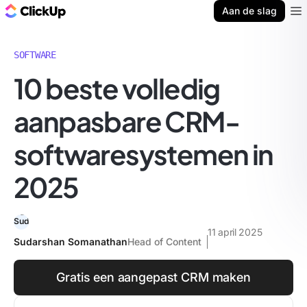
ClickUp Blog
Aan de slag
Ope
SOFTWARE
10 beste volledig
aanpasbare CRM-
softwaresystemen in
2025
11 april 2025
Sudarshan Somanathan
Head of Content
Gratis een aangepast CRM maken