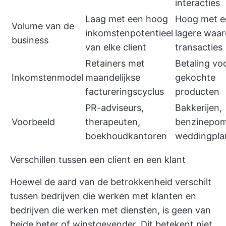
interacties
Laag met een hoog
Hoog met e
Volume van de
inkomstenpotentieel
lagere waar
business
van elke client
transacties
Retainers met
Betaling vo
Inkomstenmodel
maandelijkse
gekochte
factureringscyclus
producten
PR-adviseurs,
Bakkerijen,
Voorbeeld
therapeuten,
benzinepo
boekhoudkantoren
weddingpla
Verschillen tussen een client en een klant
Hoewel de aard van de betrokkenheid verschilt
tussen bedrijven die werken met klanten en
bedrijven die werken met diensten, is geen van
beide beter of winstgevender. Dit betekent niet