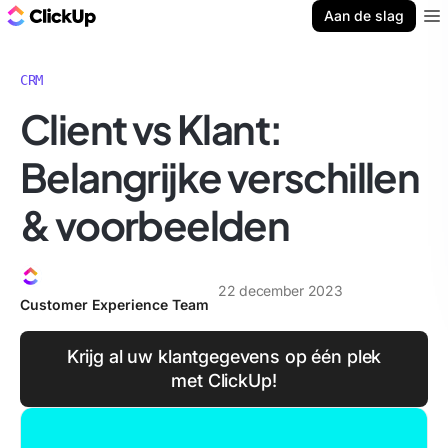
ClickUp Blog
Aan de slag
Ope
CRM
Client vs Klant:
Belangrijke verschillen
& voorbeelden
22 december 2023
Customer Experience Team
Krijg al uw klantgegevens op één plek
met ClickUp!