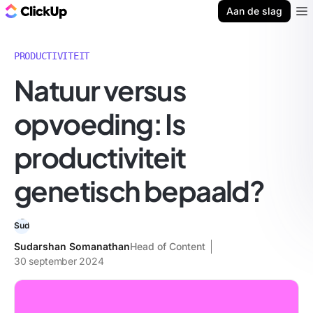
ClickUp Blog
Aan de slag
Ope
PRODUCTIVITEIT
Natuur versus
opvoeding: Is
productiviteit
genetisch bepaald?
Sudarshan Somanathan
Head of Content
30 september 2024