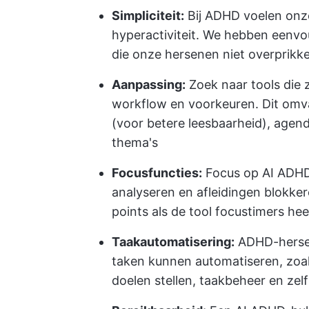
Simpliciteit:
Bij ADHD voelen onz
hyperactiviteit. We hebben eenvo
die onze hersenen niet overprikk
Aanpassing:
Zoek naar tools die 
workflow en voorkeuren. Dit omva
(voor betere leesbaarheid), age
thema's
Focusfuncties:
Focus op AI ADHD
analyseren en afleidingen blokke
points als de tool focustimers hee
Taakautomatisering:
ADHD-hersen
taken kunnen automatiseren, zoal
doelen stellen, taakbeheer en zelf