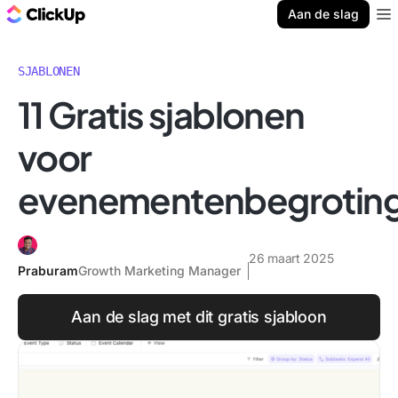
ClickUp Blog
Aan de slag
Ope
SJABLONEN
11 Gratis sjablonen
voor
evenementenbegrotin
26 maart 2025
Praburam
Growth Marketing Manager
Aan de slag met dit gratis sjabloon