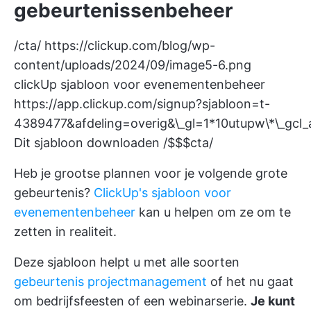
gebeurtenissenbeheer
/cta/
https://clickup.com/blog/wp-
content/uploads/2024/09/image5-6.png
clickUp sjabloon voor evenementenbeheer
https://app.clickup.com/signup?sjabloon=t-
4389477&afdeling=overig&\_gl=1*10utupw\
Dit sjabloon downloaden /$$$cta/
Heb je grootse plannen voor je volgende grote
gebeurtenis?
ClickUp's sjabloon voor
evenementenbeheer
kan u helpen om ze om te
zetten in realiteit.
Deze sjabloon helpt u met alle soorten
gebeurtenis projectmanagement
of het nu gaat
om bedrijfsfeesten of een webinarserie.
Je kunt