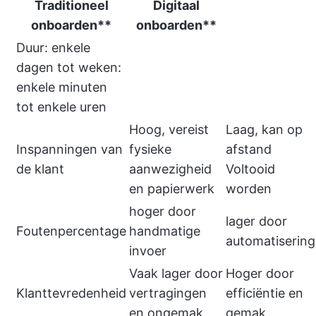
Traditioneel
Digitaal
onboarden**
onboarden**
Duur: enkele
dagen tot weken:
enkele minuten
tot enkele uren
Hoog, vereist
Laag, kan op
Inspanningen van
fysieke
afstand
de klant
aanwezigheid
Voltooid
en papierwerk
worden
hoger door
lager door
Foutenpercentage
handmatige
automatisering
invoer
Vaak lager door
Hoger door
Klanttevredenheid
vertragingen
efficiëntie en
en ongemak
gemak