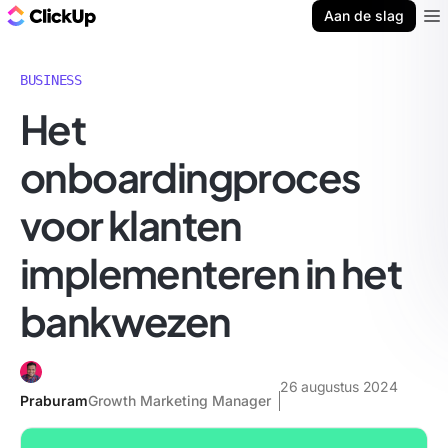
ClickUp Blog
Aan de slag
Ope
BUSINESS
Het
onboardingproces
voor klanten
implementeren in het
bankwezen
26 augustus 2024
Praburam
Growth Marketing Manager