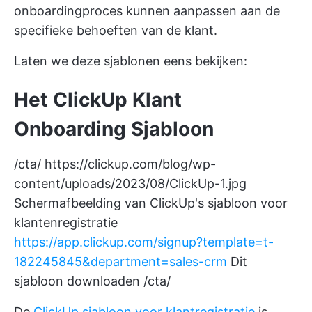
onboardingproces kunnen aanpassen aan de
specifieke behoeften van de klant.
Laten we deze sjablonen eens bekijken:
Het ClickUp Klant
Onboarding Sjabloon
/cta/
https://clickup.com/blog/wp-
content/uploads/2023/08/ClickUp-1.jpg
Schermafbeelding van ClickUp's sjabloon voor
klantenregistratie
https://app.clickup.com/signup?template=t-
182245845&department=sales-crm
Dit
sjabloon downloaden /cta/
De
ClickUp sjabloon voor klantregistratie
is