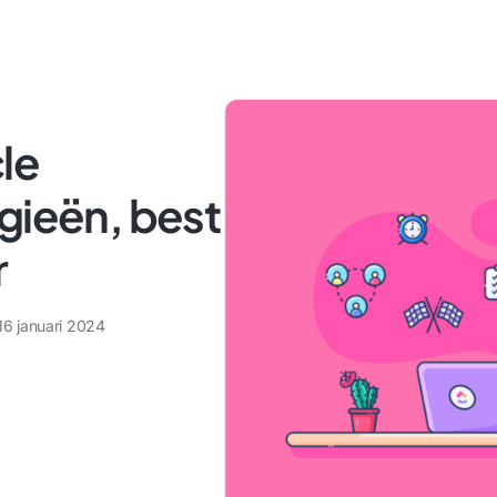
le
gieën, best
r
16 januari 2024