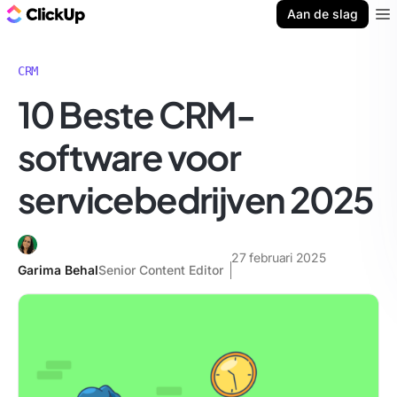
ClickUp Blog
Aan de slag
Ope
CRM
10 Beste CRM-
software voor
servicebedrijven 2025
27 februari 2025
Garima Behal
Senior Content Editor