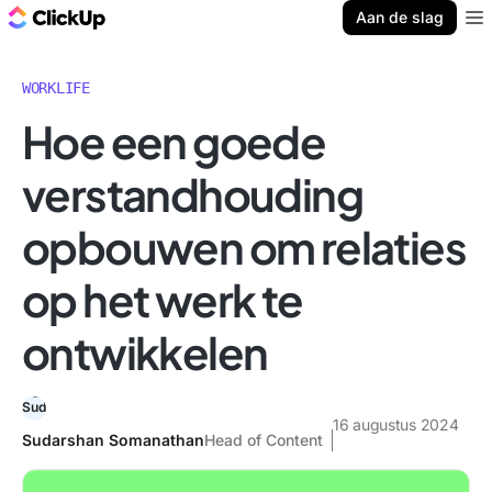
ClickUp Blog
Aan de slag
Ope
WORKLIFE
Hoe een goede
verstandhouding
opbouwen om relaties
op het werk te
ontwikkelen
16 augustus 2024
Sudarshan Somanathan
Head of Content