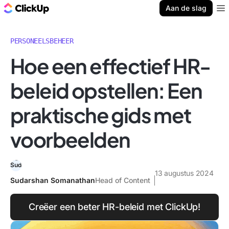
ClickUp Blog
Aan de slag
Ope
PERSONEELSBEHEER
Hoe een effectief HR-
beleid opstellen: Een
praktische gids met
voorbeelden
13 augustus 2024
Sudarshan Somanathan
Head of Content
Creëer een beter HR-beleid met ClickUp!