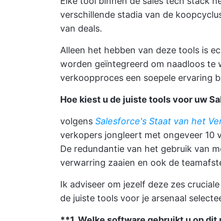
Elke tool binnen de sales tech stack h
verschillende stadia van de koopcyclus
van deals.
Alleen het hebben van deze tools is e
worden geïntegreerd om naadloos te w
verkoopproces een soepele ervaring bi
Hoe kiest u de juiste tools voor uw S
volgens
Salesforce's Staat van het V
verkopers jongleert met ongeveer 10 ve
De redundantie van het gebruik van me
verwarring zaaien en ook de teamaf
Ik adviseer om jezelf deze zes cruciale
de juiste tools voor je arsenaal selecte
**1. Welke software gebruikt u op di