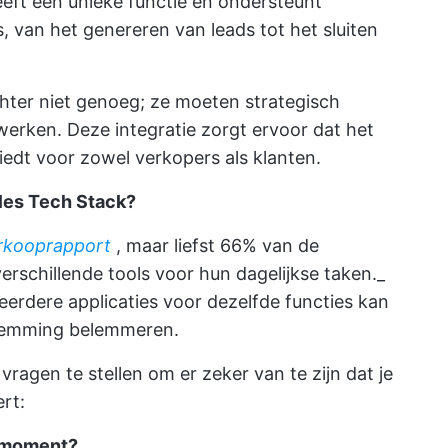
eeft een unieke functie en ondersteunt
, van het genereren van leads tot het sluiten
chter niet genoeg; ze moeten strategisch
erken. Deze integratie zorgt ervoor dat het
edt voor zowel verkopers als klanten.
ales Tech Stack?
erkooprapport
, maar liefst 66% van de
rschillende tools voor hun dagelijkse taken._
erdere applicaties voor dezelfde functies kan
stemming belemmeren.
 vragen te stellen om er zeker van te zijn dat je
ert:
t moment?