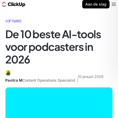
ClickUp Blog
Aan de slag
Ope
SOFTWARE
De 10 beste AI-tools
voor podcasters in
2026
10 januari 2026
Pavitra M
Content Operations Specialist