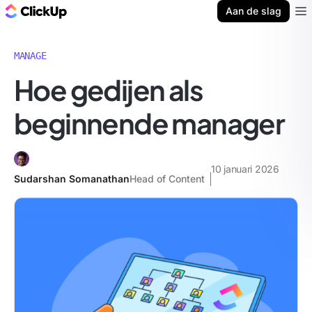
ClickUp Blog
Aan de slag
Ope
MANAGE
Hoe gedijen als
beginnende manager
10 januari 2026
Sudarshan Somanathan
Head of Content