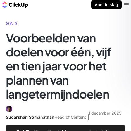
ClickUp Blog
Aan de slag
Ope
GOALS
Voorbeelden van
doelen voor één, vijf
en tien jaar voor het
plannen van
langetermijndoelen
1 december 2025
Sudarshan Somanathan
Head of Content