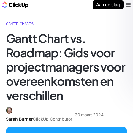
ClickUp Blog
Aan de slag
Ope
GANTT CHARTS
Gantt Chart vs.
Roadmap: Gids voor
projectmanagers voor
overeenkomsten en
verschillen
30 maart 2024
Sarah Burner
ClickUp Contributor